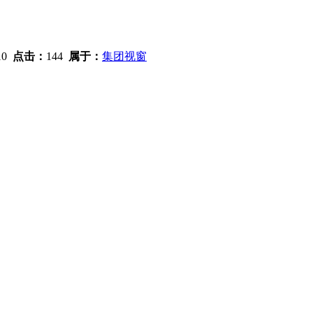
:10
点击：
144
属于：
集团视窗