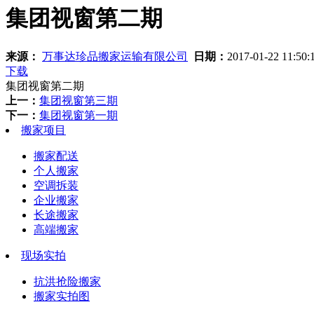
集团视窗第二期
来源：
万事达珍品搬家运输有限公司
日期：
2017-01-22 11:50
下载
集团视窗第二期
上一：
集团视窗第三期
下一：
集团视窗第一期
搬家项目
搬家配送
个人搬家
空调拆装
企业搬家
长途搬家
高端搬家
现场实拍
抗洪抢险搬家
搬家实拍图