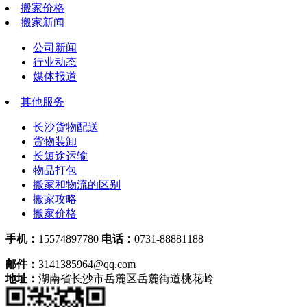
搬家价格
搬家新闻
公司新闻
行业动态
媒体报道
其他服务
长沙货物配送
货物装卸
长短途运输
物品打包
搬家和物流的区别
搬家攻略
搬家价格
手机：
15574897780
电话：
0731-88881188
邮件：
3141385964@qq.com
地址：
湖南省长沙市岳麓区岳麓街道桃花岭