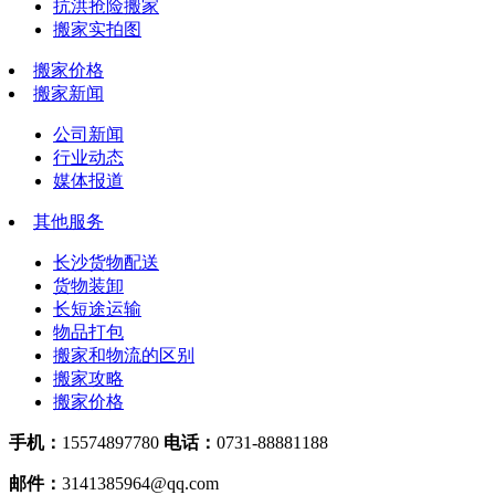
抗洪抢险搬家
搬家实拍图
搬家价格
搬家新闻
公司新闻
行业动态
媒体报道
其他服务
长沙货物配送
货物装卸
长短途运输
物品打包
搬家和物流的区别
搬家攻略
搬家价格
手机：
15574897780
电话：
0731-88881188
邮件：
3141385964@qq.com