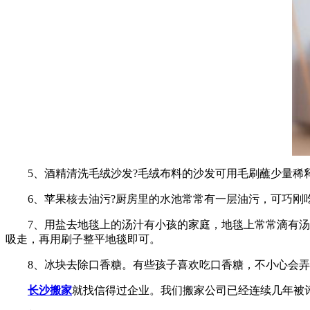
5、酒精清洗毛绒沙发?毛绒布料的沙发可用毛刷蘸少量稀释
6、苹果核去油污?厨房里的水池常常有一层油污，可巧刚吃
7、用盐去地毯上的汤汁有小孩的家庭，地毯上常常滴有汤汁
吸走，再用刷子整平地毯即可。
8、冰块去除口香糖。有些孩子喜欢吃口香糖，不小心会弄
长沙搬家
就找信得过企业。我们搬家公司已经连续几年被评