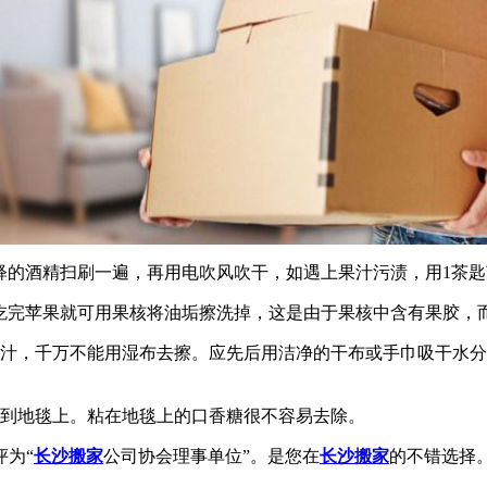
的酒精扫刷一遍，再用电吹风吹干，如遇上果汁污渍，用1茶匙
完苹果就可用果核将油垢擦洗掉，这是由于果核中含有果胶，
，千万不能用湿布去擦。应先后用洁净的干布或手巾吸干水分
到地毯上。粘在地毯上的口香糖很不容易去除。
为“
长沙搬家
公司协会理事单位”。是您在
长沙搬家
的不错选择