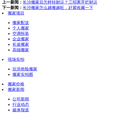
上一新闻：
长沙搬家后怎样转财运？三招离开烂财运
下一新闻：
长沙搬家怎么越搬越旺，赶紧收藏一下
搬家项目
搬家配送
个人搬家
空调拆装
企业搬家
长途搬家
高端搬家
现场实拍
抗洪抢险搬家
搬家实拍图
搬家价格
搬家新闻
公司新闻
行业动态
媒体报道