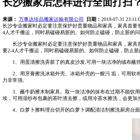
长沙搬家后怎样进行全面打扫
来源：
万事达珍品搬家运输有限公司
日期：
2019-07-31 23:11
长沙专业搬家时必定要注意保护好贵重物品和家具，家具首要
4人才干搬运，同时易磕碰易脏的。如何防止磕碰，防止脏的
长沙专业搬家时必定要注意保护好贵重物品和家具，家具首
要2-4人才干搬运，同时易磕碰易脏的。如何防止磕碰，防止
1、用蛋清擦洗弄脏了的真皮沙发,可用一块洁净的绒布蘸些
2、用牙膏擦洗冰箱外壳。冰箱外壳的一般污 垢，可用软布
力非常强。
3、蘸牛奶擦木制家具。取一块洁净的抹布在过期不能饮用
埃，可用湿纱布包裹的茶叶渣去擦，或用冷茶水擦洗，会更加光
4、白萝卜擦料理台切开的白萝卜调配清洁剂擦洗厨房台面