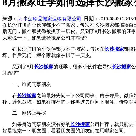
8月搬家旺季如何选择长沙搬家
来源：
万事达珍品搬家运输有限公司
日期：
2019-08-09 23:15
在长沙打拼的小伙伴都少不了搬家，每次在长沙搬家都搞得自
后无门，搬个家就像被扒了一层皮。又到了8月长沙搬家的旺
大家说一下，如果选择搬家公司才靠谱?
在长沙打拼的小伙伴都少不了搬家，每次在
长沙搬家
都搞
坏、售后无门，搬个家就像被扒了一层皮。
又到了8月
长沙搬家
的旺季，很多小伙伴在寻找
长沙搬家
公
才靠谱?
一、询问同事朋友
在
长沙搬家
之前最好先问一下公司同事、房东邻居、微信
掉，避免踩坑。如果有推荐的，你再过去询问下服务、价格等
二、网络上寻找
如果身边同事朋友没有好的
长沙搬家
公司推荐，就只能去
好是搜索一下朋友圈，看看朋友圈的朋友们在用哪家公司。