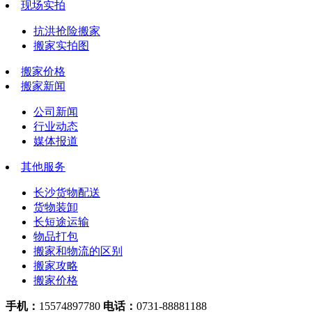
现场实拍
抗洪抢险搬家
搬家实拍图
搬家价格
搬家新闻
公司新闻
行业动态
媒体报道
其他服务
长沙货物配送
货物装卸
长短途运输
物品打包
搬家和物流的区别
搬家攻略
搬家价格
手机：
15574897780
电话：
0731-88881188