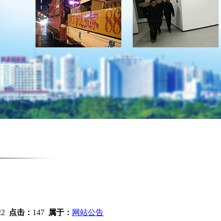
:22
点击：
147
属于：
网站公告