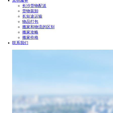
其他服务
长沙货物配送
货物装卸
长短途运输
物品打包
搬家和物流的区别
搬家攻略
搬家价格
联系我们