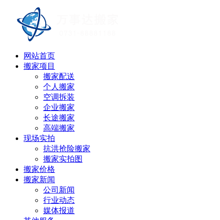
网站首页
搬家项目
搬家配送
个人搬家
空调拆装
企业搬家
长途搬家
高端搬家
现场实拍
抗洪抢险搬家
搬家实拍图
搬家价格
搬家新闻
公司新闻
行业动态
媒体报道